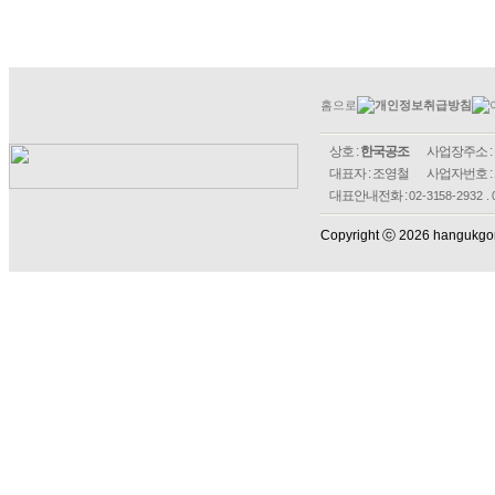
홈으로
개인정보취급방침
상호 :
한국공조
사업장주소 :
대표자 : 조영철
사업자번호 :
대표안내전화 :
02-3158-2932 .
Copyright ⓒ 2026 hangukgong