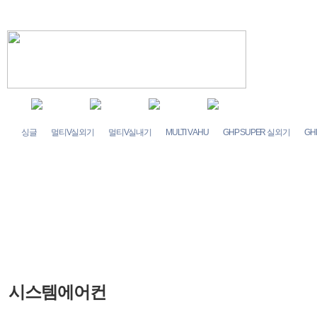
싱글
멀티V실외기
멀티V실내기
MULTI V AHU
GHP SUPER 실외기
GH
시스템에어컨