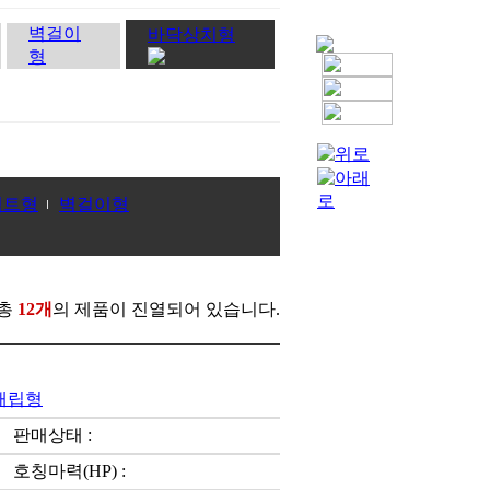
벽걸이
바닥상치형
형
덕트형
벽걸이형
총
12개
의 제품이 진열되어 있습니다.
)매립형
판매상태 :
호칭마력(HP) :