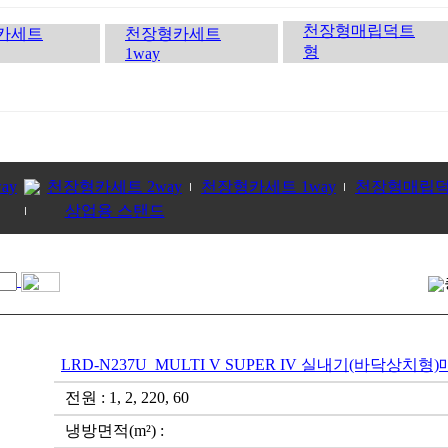
천장형매립덕트
카세트
천장형카세트
형
1way
ay
천장형카세트 2way
천장형카세트 1way
천장형매립
상업용 스탠드
LRD-N237U_MULTI V SUPER IV 실내기(바닥상치형
전원 : 1, 2, 220, 60
냉방면적(m²) :