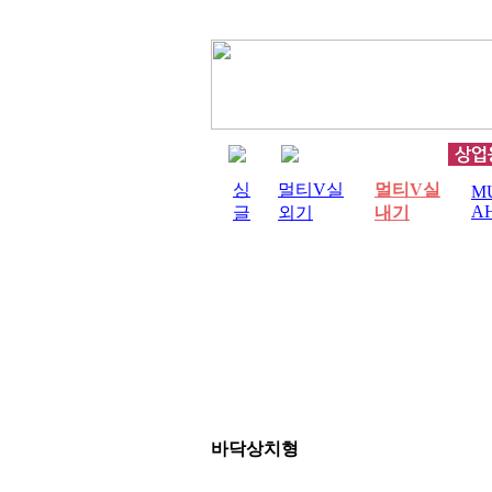
싱
멀티V실
멀티V실
MU
A
글
외기
내기
바닥상치형