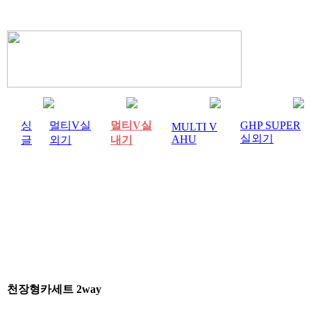
싱
멀티V실
멀티V실
GHP SUPER
MULTI V
실외기
AHU
글
외기
내기
천장형카세트 2way